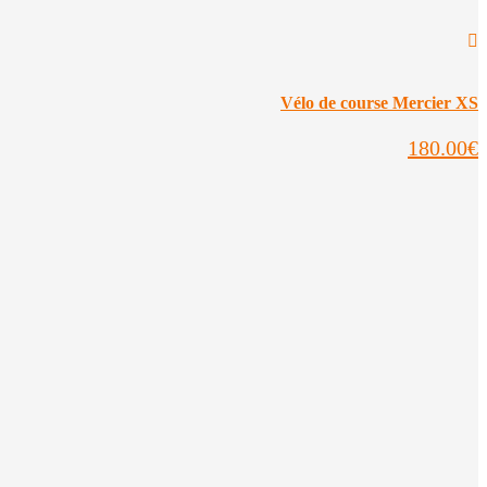
Vélo de course Mercier XS
180.00
€