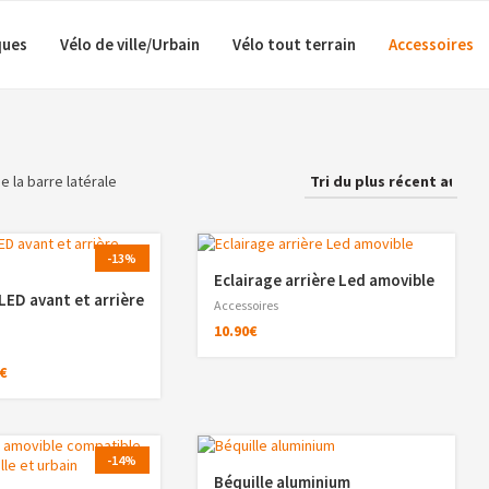
ques
Vélo de ville/Urbain
Vélo tout terrain
Accessoires
de la barre latérale
-13%
Eclairage arrière Led amovible
LED avant et arrière
Accessoires
10.90
€
€
-14%
Béquille aluminium