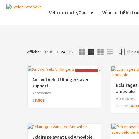
Vélo de route/Course
Vélo neuf/Électri
filtre 
Afficher
Tout
9
24
36
NOUVEAU
Antivol Vélo U Rangers avec
Eclairages 
support
amovible
Accessoires
Accessoires
28.80
€
21.80
€
18.90
Eclairage avant Led Amovible