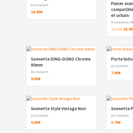
Panier ava
Accessoires
compatible 
10.90
€
et urbain
Accessoires
,
V
21.99
€
18.95
Sonnette DING-DONG Chrome
Porte bido
80mm
Accessoires
Accessoires
7.00
€
9.50
€
Sonnette Style Vintage Noir
Sonnette 
Accessoires
Accessoires
9.00
€
3.70
€