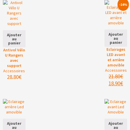
-13%
-14%
Ajouter
Ajouter
au
au
panier
panier
Eclairages
Antivol Vélo
LED avant
U Rangers
et arrière
avec
amovible
support
Accessoires
Accessoires
21.80
€
28.80
€
18.90
€
Ajouter
Ajouter
au
au