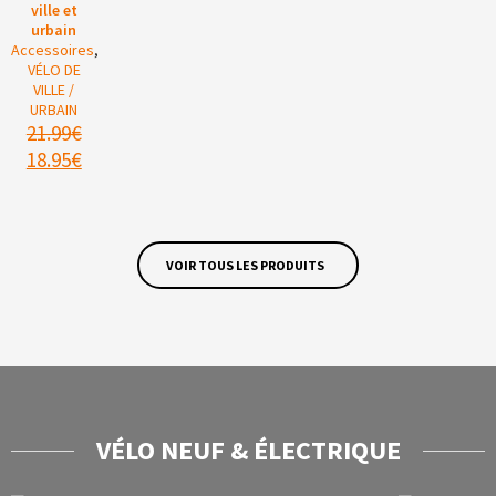
ville et
urbain
Accessoires
,
VÉLO DE
VILLE /
URBAIN
21.99
€
18.95
€
VOIR TOUS LES PRODUITS
VÉLO NEUF & ÉLECTRIQUE