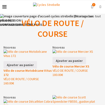
0
VÉLO DE ROUTE /
VÉLO PASSION !
LIVRAISON DANS TOUT PARIS !
MONTAGE SUR MESURE !
COURSE
Nouveau
Nouveau
Ajouter au panier
Ajouter au panier
Vélo de course Mercier XS
Vélo de course Motobécane Vitus
VÉLO DE ROUTE / COURSE
172
180.00
€
VÉLO DE ROUTE / COURSE
160.00
€
Nouveau