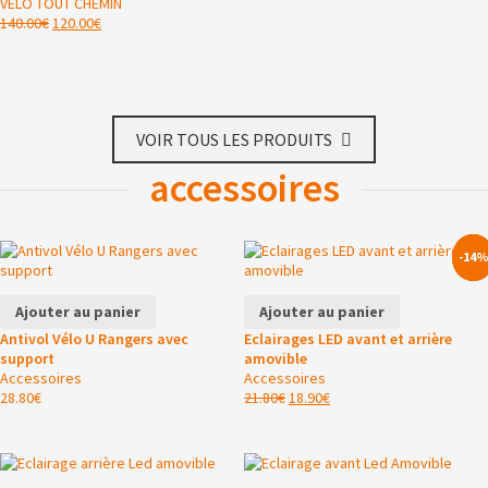
VÉLO TOUT CHEMIN
140.00
€
120.00
€
VOIR TOUS LES PRODUITS
accessoires
-13
-14
Ajouter au panier
Ajouter au panier
Antivol Vélo U Rangers avec
Eclairages LED avant et arrière
support
amovible
Accessoires
Accessoires
28.80
€
21.80
€
18.90
€